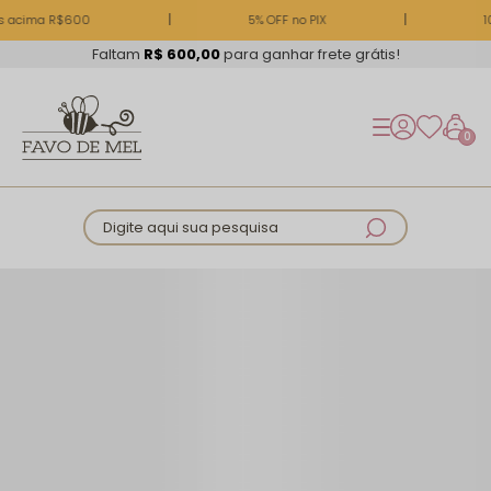
s acima R$600
5% OFF no PIX
10
Faltam
R$ 600,00
para ganhar frete grátis!
0
Digite aqui sua pesquisa